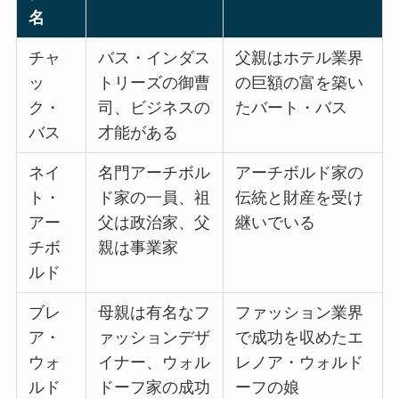
名
チャ
バス・インダス
父親はホテル業界
ッ
トリーズの御曹
の巨額の富を築い
ク・
司、ビジネスの
たバート・バス
バス
才能がある
ネイ
名門アーチボル
アーチボルド家の
ト・
ド家の一員、祖
伝統と財産を受け
アー
父は政治家、父
継いでいる
チボ
親は事業家
ルド
ブレ
母親は有名なフ
ファッション業界
ア・
ァッションデザ
で成功を収めたエ
ウォ
イナー、ウォル
レノア・ウォルド
ルド
ドーフ家の成功
ーフの娘