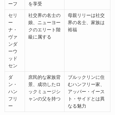
ーフ
を享受
セリ
社交界の名士の
母親リリーは社交
ー
娘、ニューヨー
界の名士、家族は
ナ・
クのエリート階
裕福
ヴァ
級に属する
ンダ
ーウ
ッド
セン
ダ
庶民的な家族背
ブルックリンに住
ン・
景、成功したロ
むハンフリー家、
ハン
ックミュージシ
アッパー・イース
フリ
ャンの父を持つ
ト・サイドとは異
ー
なる魅力