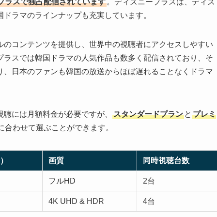
プラスで独占配信されています
。ディズニープラスは、ディズ
国ドラマのラインナップも充実しています。
ルのコンテンツを提供し、世界中の視聴者にアクセスしやすい
プラスでは韓国ドラマの人気作品も数多く配信されており、そ
り、日本のファンも韓国の放送からほぼ遅れることなくドラマ
視聴には月額料金が必要ですが、
スタンダードプラン
と
プレミ
に合わせて選ぶことができます。
）
画質
同時視聴台数
フルHD
2台
4K UHD & HDR
4台