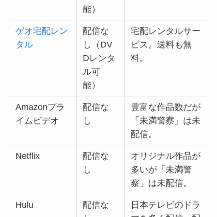
能）
ゲオ宅配レン
配信な
宅配レンタルサー
タル
し（DV
ビス。送料も無
Dレンタ
料。
ル可
能）
Amazonプラ
配信な
豊富な作品数だが
イムビデオ
し
「未満警察」は未
配信。
Netflix
配信な
オリジナル作品が
し
多いが「未満警
察」は未配信。
Hulu
配信な
日本テレビのドラ