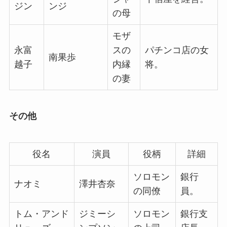
ジン
ンジ
の母
モザ
永富
スの
パチンコ店の女
南果歩
越子
内縁
将。
の妻
その他
役名
演員
役柄
詳細
ソロモン
銀行
ナオミ
澤井杏奈
の同僚
員。
トム・アンド
ジミーシ
ソロモン
銀行支