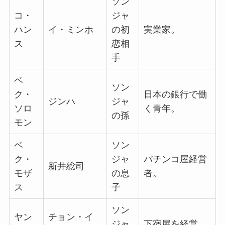
ソン
コ・
ジャ
ハン
イ・ミンホ
の初
実業家。
ス
恋相
手
ベ
ソン
ク・
日本の銀行で働
ジンハ
ジャ
ソロ
く青年。
の孫
モン
ベ
ソン
ク・
ジャ
パチンコ屋経営
新井総司
モザ
の息
者。
ス
子
ソン
ヤン
チョン・イ
ジャ
下宿屋を経営。