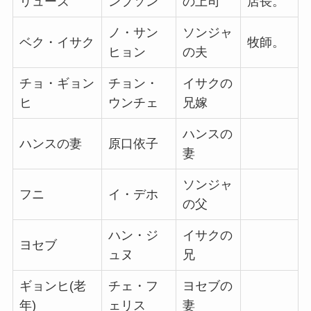
リューズ
ンプソン
の上司
店長。
ノ・サン
ソンジャ
ベク・イサク
牧師。
ヒョン
の夫
チョ・ギョン
チョン・
イサクの
ヒ
ウンチェ
兄嫁
ハンスの
ハンスの妻
原口依子
妻
ソンジャ
フニ
イ・デホ
の父
ハン・ジ
イサクの
ヨセブ
ュヌ
兄
ギョンヒ(老
チェ・フ
ヨセブの
年)
ェリス
妻