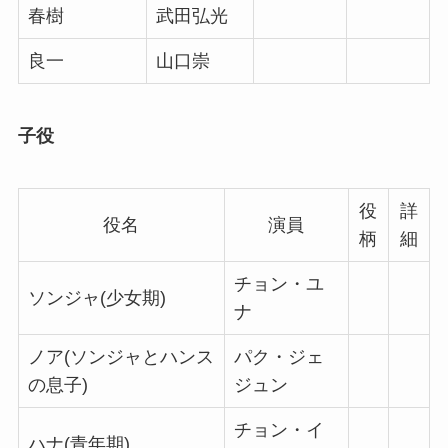
春樹
武田弘光
良一
山口崇
子役
役
詳
役名
演員
柄
細
チョン・ユ
ソンジャ(少女期)
ナ
ノア(ソンジャとハンス
パク・ジェ
の息子)
ジュン
チョン・イ
ハナ(青年期)