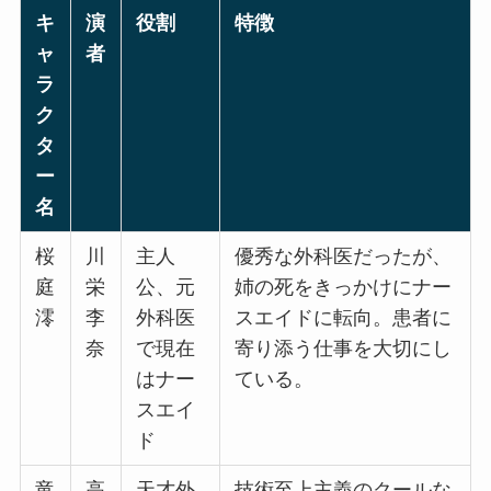
キ
演
役割
特徴
ャ
者
ラ
ク
タ
ー
名
桜
川
主人
優秀な外科医だったが、
庭
栄
公、元
姉の死をきっかけにナー
澪
李
外科医
スエイドに転向。患者に
奈
で現在
寄り添う仕事を大切にし
はナー
ている。
スエイ
ド
竜
高
天才外
技術至上主義のクールな