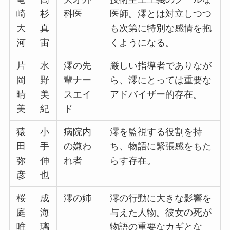
崎
杉
科医
医師。澪とは対立しつつ
大
真
も次第に特別な感情を抱
河
宙
くようになる。
片
水
澪の先
厳しい指導者でありなが
岡
野
輩ナー
ら、澪にとっては重要な
晴
美
スエイ
アドバイザー的存在。
美
紀
ド
猿
小
病院内
澪を監視する役割を持
田
手
の嫌わ
ち、物語に緊張感をもた
弥
伸
れ者
らす存在。
彦
也
桜
成
澪の姉
澪の行動に大きな影響を
庭
海
与えた人物。彼女の死が
唯
璃
物語の重要なカギとな