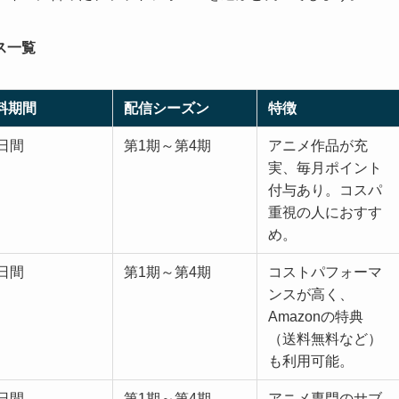
ス一覧
料期間
配信シーズン
特徴
4日間
第1期～第4期
アニメ作品が充
実、毎月ポイント
付与あり。コスパ
重視の人におすす
め。
0日間
第1期～第4期
コストパフォーマ
ンスが高く、
Amazonの特典
（送料無料など）
も利用可能。
1日間
第1期～第4期
アニメ専門のサブ