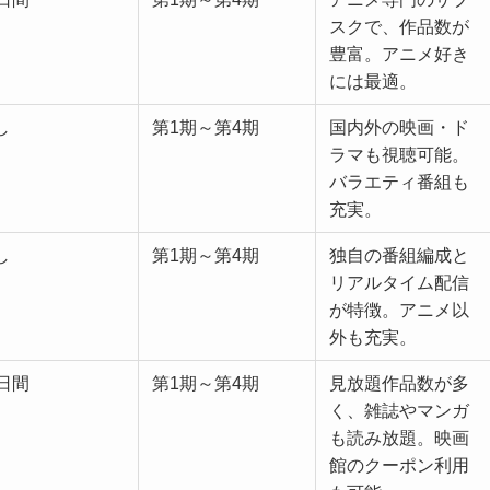
スクで、作品数が
豊富。アニメ好き
には最適。
し
第1期～第4期
国内外の映画・ド
ラマも視聴可能。
バラエティ番組も
充実。
し
第1期～第4期
独自の番組編成と
リアルタイム配信
が特徴。アニメ以
外も充実。
1日間
第1期～第4期
見放題作品数が多
く、雑誌やマンガ
も読み放題。映画
館のクーポン利用